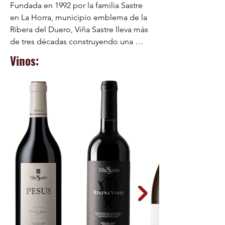
Fundada en 1992 por la familia Sastre 
en La Horra, municipio emblema de la 
Ribera del Duero, Viña Sastre lleva más 
de tres décadas construyendo una 
reputación que hoy la sitúa entre las 
Vinos:
bodegas más destacadas de Ribera del 
Duero.

Sus viñedos, situados entre 800 y 840 
metros de altitud sobre pequeñas 
colinas orientadas hacia el Duero y el 
Gromejón, ofrecen un terruño de 
composición excepcional: suelos 
arcillo-calizos principalmente, con 
suelos aluvionales, con arena y sílice en 
ciertas zonas. Hay un drenaje natural 
por la pendiente. La amplitud térmica 
permite concentrar la madurez en 
verano y, en invierno desciende hasta 