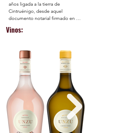
años ligada a la tierra de 
Cintruénigo, desde aquel 
documento notarial firmado en 
Tudela en 1647, cuando Juan Chivite 
Vinos:
Frías avaló un préstamo con una viña 
y una bodega. Once generaciones 
después, esa misma pasión sigue 
viva.

Julián Chivite López, formado en 
Burdeos y con experiencia de más 
de cincuenta años entre los mejores 
vinos del mundo, decidió en 2023 
escribir un nuevo capítulo. Uno más 
personal, más íntimo. Así nació 
Unzu, un proyecto familiar que lleva 
el apellido de sus hijos y que 
recupera lo esencial: el respeto por 
la uva, el conocimiento del terroir y 