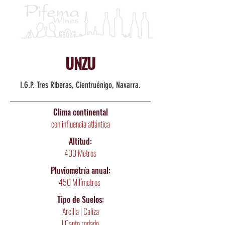
UNZU
I.G.P. Tres Riberas, Cientruénigo, Navarra.
Clima continental
con influencia atlántica
Altitud:
400 Metros
Pluviometría
anual:
450 Milímetros
Tipo de Suelos:
Arcilla | Caliza
| Canto rodado