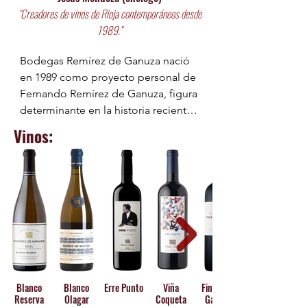
"Creadores de vinos de Rioja contemporáneos desde
1989."
Bodegas Remírez de Ganuza nació 
en 1989 como proyecto personal de 
Fernando Remírez de Ganuza, figura 
determinante en la historia reciente 
del vino riojano. Fernando dedicó 
Vinos:
décadas a seleccionar 
pacientemente algunas de las 
mejores parcelas de la Rioja Alavesa, 
acumulando un patrimonio vitícola 
de 80 hectáreas repartidas en más 
de 200 parcelas y 9 municipios a los 
pies de la Sierra de Cantabria. Su 
legado, tras su fallecimiento en 
marzo de 2024, permanece intacto 
Blanco
Blanco
Erre Punto
Viña
Fincas de
en cada botella que sale de la 
Reserva
Olagar
Coqueta
Ganuza