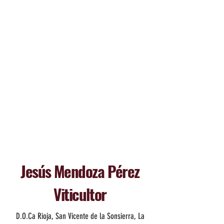
contemporánea, reconocida 
internacionalmente con valoraciones 
de máximo nivel, incluidos los 100 
puntos Parker para su Gran Reserva 
2004.
Jesús Mendoza Pérez
Viticultor
D.O.Ca Rioja, San Vicente de la Sonsierra, La