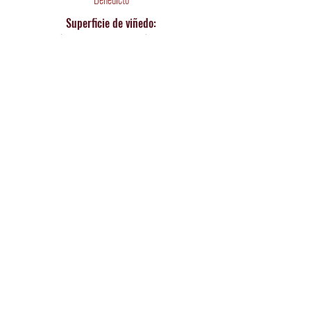
Superficie de viñedo:
5 Hectáreas (
Vi
ñedos El Bombón y El Rayo)
Viñador: Jesús Mendoza
"Diseñamos los vinos desde los viñedos".
Formación del viñedo:
En vaso, + 50 años.
Our Hands