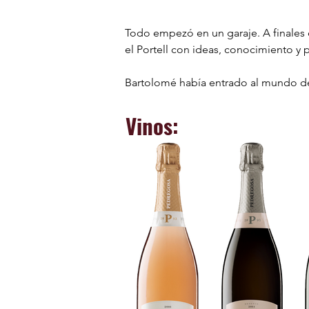
Todo empezó en un garaje. A finales 
el Portell con ideas, conocimiento y p
Bartolomé había entrado al mundo de
la región. Esa formación, sumada a a
una manera de entender el vino que h
Vinos:
Portell bajo el nombre Castelo de Pe
La bodega creció con determinación. E
salto al Priorat, con el propósito de 
Y en 2017, durante la construcción de
convirtiéndose en seña de identidad: 
Hoy Castelo de Pedregosa elabora desd
variedades autóctonas como el Xarel-l
ecológica en todas las fincas, autog
En 2023, la culminación del Celler Nû