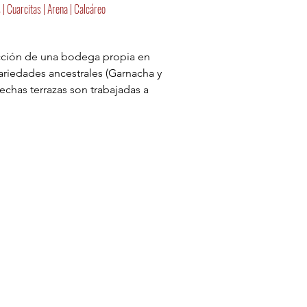
 | Cuarcitas | Arena | Calcáreo
cción de una bodega propia en 
ariedades ancestrales (Garnacha y 
echas terrazas son trabajadas a 
e suelos de llicorella (esquistos 
esa la vid de forma natural y 
adurez. Juntas son las protagonistas 
 respeto por el oficio y la gente.