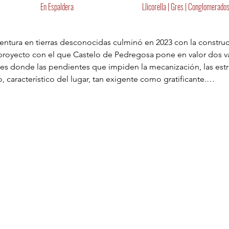
En Espaldera
Llicorella | Gres | Conglomerados
tura en tierras desconocidas culminó en 2023 con la constru
l proyecto con el que Castelo de Pedregosa pone en valor dos v
gares donde las pendientes que impiden la mecanización, las estr
 característico del lugar, tan exigente como gratificante.

iente de fuerte pendiente al este de Bellmunt, con terrazas sobr
nglomerados y cuarcitas. Un suelo pobre y bien aireado que estr
La Garnacha aporta fruta y especias; la Cariñena, carnosidad y m
dregosa la misma filosofía, compromiso con la sostenibilidad y