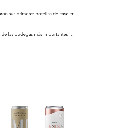
on sus primeras botellas de cava en 
a de las bodegas más importantes de 
ntano y Ribera del Duero, construyó 
abrió una pequeña tienda en el 
ridas de la zona.

durní d'Anoia. En 2009 dieron el 
más agrestes y auténticos de España. 
a detuvieron las obras y acabaron 
el espacio.

ciada (Ribalta, Clot de la Serra) y 
co es estructural: viticultura 
geotérmica en Sant Sadurní d'Anoia. 
mpezó en cuatro paredes de garaje y 