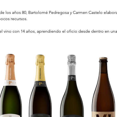
de los años 80, Bartolomé Pedregosa y Carmen Castelo elaborar
ocos recursos. 

l vino con 14 años, aprendiendo el oficio desde dentro en un
ños asesorando bodegas en el Penedès, Priorat, Cariñena, Somo
oy define cada decisión de la bodega. En 1991, el matrimonio 
dregosa, que Carmen Castelo convirtió en una de las más concur
n 2002 se ampliaron las instalaciones en Can Ferrer, en Sant Sa
poner en valor la Garnacha y la Cariñena en uno de los paisajes 
 la bodega actual, 26 metros de piedra conglomerada bajo tierr
la roca que iba a ser un problema se transformó en el corazón d
e Penedès hasta Priorat, con fincas de personalidad muy diferen
o, el Macabeu, la Garnacha o la Cariñena. El compromiso ecológi
eneración renovable del 67% de la energía consumida y energía 
r en Bellmunt del Priorat cerró el círculo de una historia que e