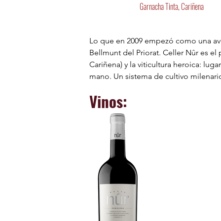
Garnacha Tinta, Cariñena
Lo que en 2009 empezó como una aven
Bellmunt del Priorat. Celler Nûr es e
Cariñena) y la viticultura heroica: lu
mano. Un sistema de cultivo milenario,
Vinos:
La finca Nûr de l'Aubac ocupa una vert
carboníferos) alternados con gres, co
concentra todo su carácter en la uva. 
de todos los vinos de Celler Nûr.

Celler Nûr comparte con Castelo de Pe