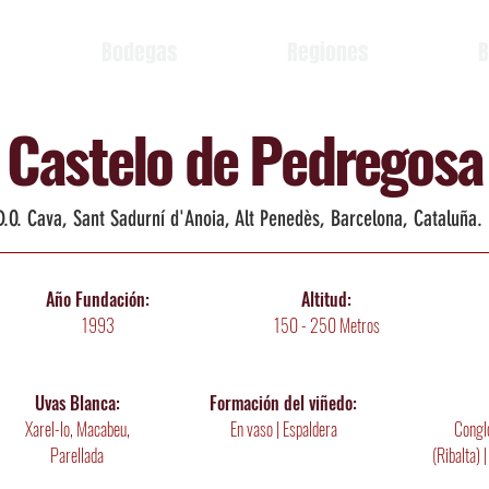
Bodegas
Regiones
B
Castelo de Pedregosa
D.O. Cava, Sant Sadurní d'Anoia, Alt Penedès, Barcelona, Cataluña.
Año Fundación:
Altitud:
1993
150 - 250 Metros
Uvas Blanca:
Formación del viñedo:
Xarel-lo, Macabeu,
En vaso | Espaldera
Conglo
Parellada
(Ribalta) 