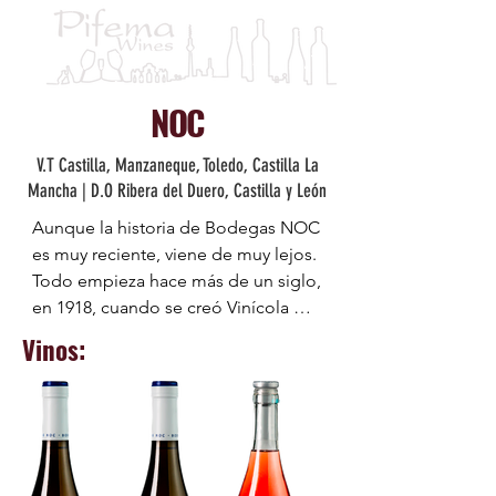
NOC
V.T Castilla, Manzaneque, Toledo, Castilla La
Mancha | D.O Ribera del Duero, Castilla y León
Aunque la historia de Bodegas NOC 
es muy reciente, viene de muy lejos. 
Todo empieza hace más de un siglo, 
en 1918, cuando se creó Vinícola 
Morales en Manzaneque, Toledo. 
Vinos:
Durante casi 100 años la producción 
de vino de la bodega se destinó a 
un consumo casi exclusivamente 
local.

Carlos Galdón, el nuevo propietario, 