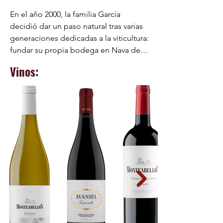
En el año 2000, la familia García 
decidió dar un paso natural tras varias 
generaciones dedicadas a la viticultura: 
fundar su propia bodega en Nava de 
Roa, pueblo que les vio crecer entre 
Vinos:
viñas. Así nació Bodegas y Viñedos 
Monteabellón, un proyecto que toma 
su nombre del monte del pueblo, 
donde crece (desde principios del 
siglo pasado) parte del viñedo que hoy 
da vida a sus vinos.

Más de dos décadas después, la 
bodega sigue creciendo al ritmo de las 
personas que la forman. Sus 
instalaciones se han ampliado para 
responder a la demanda del mercado, 
pero sin perder el oficio que las vio 