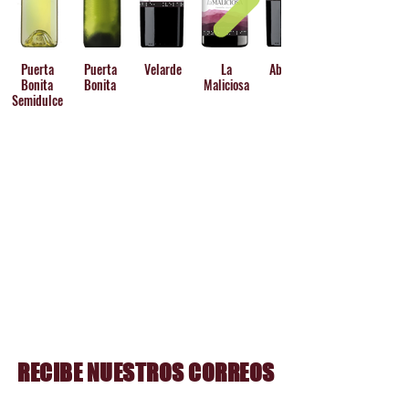
Villarejo de Salvanes al sur de la 
Comunidad de Madrid.
Puerta
Puerta
Velarde
La
Abantos
Bonita
Bonita
Maliciosa
Semidulce
RECIBE NUESTROS CORREOS