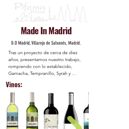
Made In Madrid
D.O Madrid, Villarejo de Salvanés, Madrid.
Tras un proyecto de cerca de diez 
años, presentamos nuestro trabajo, 
rompiendo con lo establecido, 
Garnacha, Tempranillo, Syrah y 
Malvar son nuestros pilares para 
Vinos:
elaborar, muy cuidadosamente y de 
forma tradicional, nuestros vinos.

Contamos con tan solo 18 Hectáreas 
de viñedo situados en la comarca de 