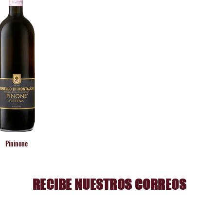
TINTOS ATEMPORALES

ino DOCG y Rosso di Montalcino DOC a partir de uvas Sangiov
alidades de Montalcino.

cimiento siguen las estrictas directrices del “Consorzio del Brune
n en añadas excepcionales.
Pininone
RECIBE NUESTROS CORREOS