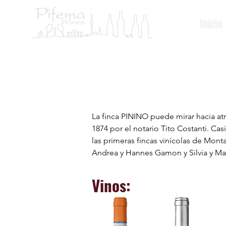
Inicio
La finca PININO puede mirar hacia atrá
1874 por el notario Tito Costanti. Ca
las primeras fincas vinícolas de Mont
Andrea y Hannes Gamon y Silvia y Max
produciendo vinos de primera clase.

Vinos:
EN LAS COLINAS DE MONTALCINO...
PININO se encuentra en el norte de M
ubicación geográfica única, que una v
la producción de vino.
