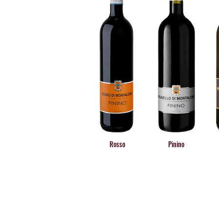
VINIFICACIÓN TRADICIONAL PARA 
PININO produce Brunello di Montalc
nuestros viñedos situados en dos loc
El cultivo, la vinificación y el enveje
Montalcino DOCG Riserva se produce
Rosso
Pinino