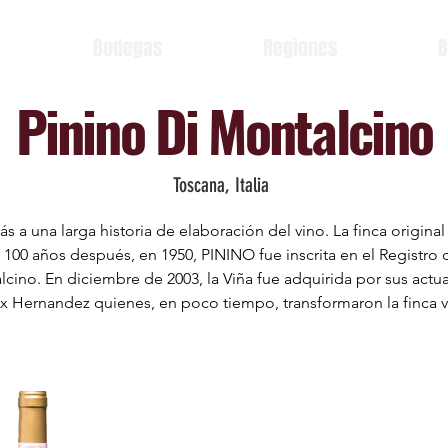
Bodegas
Regiones
B
Pinino Di Montalcino
Toscana, Italia
s a una larga historia de elaboración del vino. La finca origina
si 100 años después, en 1950, PININO fue inscrita en el Registr
alcino. En diciembre de 2003, la Viña fue adquirida por sus actu
 Hernandez quienes, en poco tiempo, transformaron la finca vin


ontalcino, incrustado como un anfiteatro natural en la hermosa
ez atrajo a los ricos de Montalcino, se ha convertido en una de