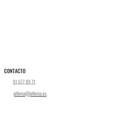
CONTACTO
91 677 89 71
pifema@pifema.es