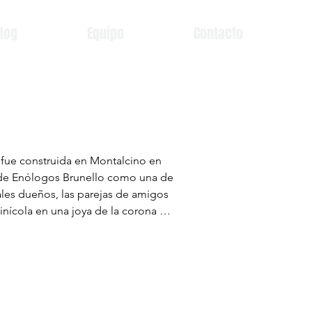
log
Equipo
Contacto
l fue construida en Montalcino en 
o de Enólogos Brunello como una de 
ales dueños, las parejas de amigos 
ícola en una joya de la corona 
 y famosa ladera de Montosoli. Esta 
 las mejores zonas de la región para 