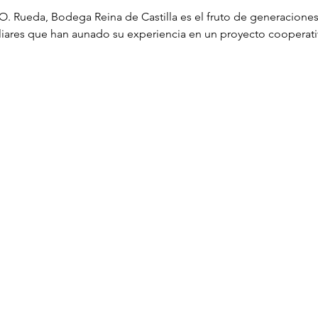
. Rueda, Bodega Reina de Castilla es el fruto de generaciones en
ares que han aunado su experiencia en un proyecto cooperativo
más visionarias de la historia castellana (Urraca I, Beatriz de P
r inspira cada día la labor de quienes la integran. Ese mismo esp
e sus viticultores, capaces de cuidar sus majuelos "cual si fue
inos que trascienden fronteras sin perder un ápice de su identid
la descansa sobre tres pilares: el respeto por la tierra, la soste
la selección de las uvas hasta el embotellado, cada etapa del p
ella cuente una historia propia y refleje la herencia de un territ
D.O. Rueda, elabora sus referencias a partir de variedades como
s, frescura característica y sabores equilibrados que han cose
cional.