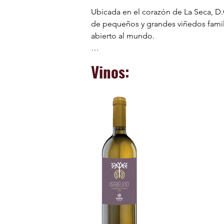
Ubicada en el corazón de La Seca, D.O
de pequeños y grandes viñedos famili
abierto al mundo.

Su nombre rinde homenaje a las mujeres 
Vinos:
de Castilla), cuyo espíritu emprendedo
bodega a combinar el saber heredado d
avanzadas de vinificación, logrando v
La filosofía de Bodega Reina de Castil
inquebrantable con la calidad. Desde 
pasión, con el objetivo de que cada bot
Especializada en vinos blancos de la 
consiguiendo vinos de aromas intenso
mercado nacional como en el interna