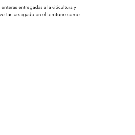
teras entregadas a la viticultura y 
 tan arraigado en el territorio como 
ortugal, Isabel la Católica y Juana I 
íritu es el que ha llevado a la 
ran hijos", con las técnicas más 
ad local.

nibilidad y el compromiso 
roceso se afronta con precisión y 
orio que lleva siglos ligado a la vid.

 Verdejo, Sauvignon Blanc y Viura, 
chado reconocimiento tanto en el 