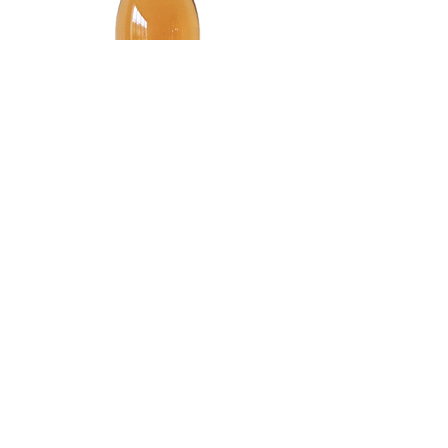
Y es que para los miembros de la 
El punto de partida es LA SOCIÉTÉ, 
bodega francesa este no es un 
champagne francés que representa 
simple trabajo u oficio, sino que es 
fielmente el espíritu del proyecto: la 
toda una pasión de vida. Y eso se 
pasión por exprimir al máximo cada 
transmite a cada sorbo. Como este 
momento como si fuese el último.

gusanillo se pega, desde 2012, su 
hijo Charles se ha unido a esta 
Un viaje increíble por la región 
pasión.
francesa de Champagne, un recorrido 
entre viñedos en el que se afianza el 
flechazo con esta bebida insuperable.