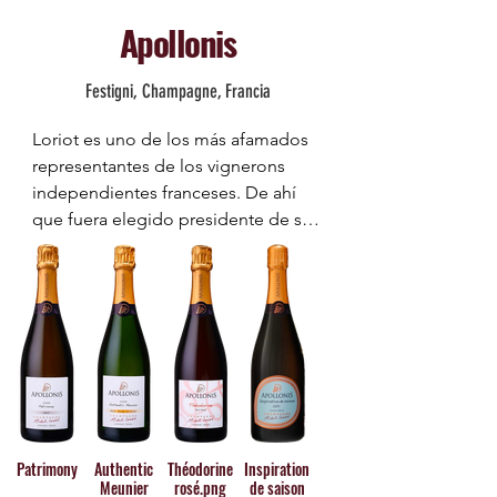
Apollonis
Festigni, Champagne, Francia
Loriot es uno de los más afamados 
representantes de los vignerons 
independientes franceses. De ahí 
que fuera elegido presidente de su 
asociación entre los años 2010 y 
2016. Estamos seguros de que eso 
no le hizo tan feliz como descorchar 
uno de sus champagnes mientras de 
fondo suena una orquesta sinfónica 
a todo trapo.
Patrimony
Authentic
Théodorine
Inspiration
Meunier
rosé.png
de saison