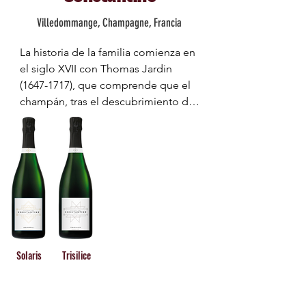
Clouet tan solo podía dar como 
asociado a una Chardonnay 
Villedommange, Champagne, Francia
resultado unos champagnes 
dominante, de acidez natural 
tremendamente expresivos.
remarcable, fresca y muy fina.
La historia de la familia comienza en 
el siglo XVII con Thomas Jardin 
(1647-1717), que comprende que el 
champán, tras el descubrimiento de 
la efervescencia por Dom Perignon 
en Hautvillers (hacia 1650) tendrá 
hermosos años por venir y decide 
comprar su primera trama. 

Es en Villedommange, hoy 
clasificado Premier Cru en la región 
de Montagne de Reims, donde 
Simon Jardin (1689-1769) se 
Solaris
Trisilice
convierte en el primer productor de 
la familia.
