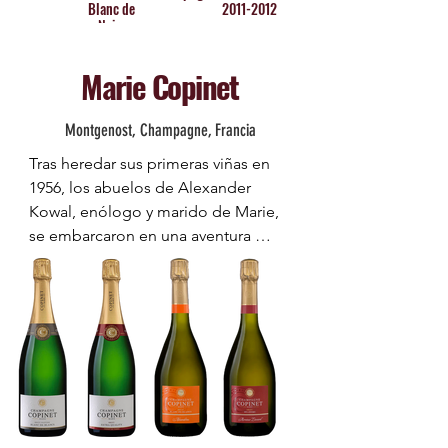
Blanc de
2011-2012
Noirs
Marie Copinet
Montgenost, Champagne, Francia
Tras heredar sus primeras viñas en 
1956, los abuelos de Alexander 
Kowal, enólogo y marido de Marie, 
se embarcaron en una aventura 
comercial creando su propia marca 
en Cuchery.

En los años 60 los abuelos de Marie 
Laure Copinet adquirieron sus 
primeras tierras. En 1975 fueron sus 
padres los que se establecieron 
como viticultores independientes en 
el pequeño pueblo de Montgenost 