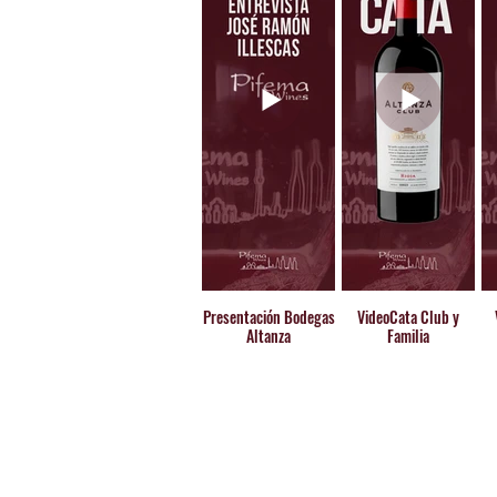
Presentación Bodegas
VideoCata Club y
Altanza
Familia