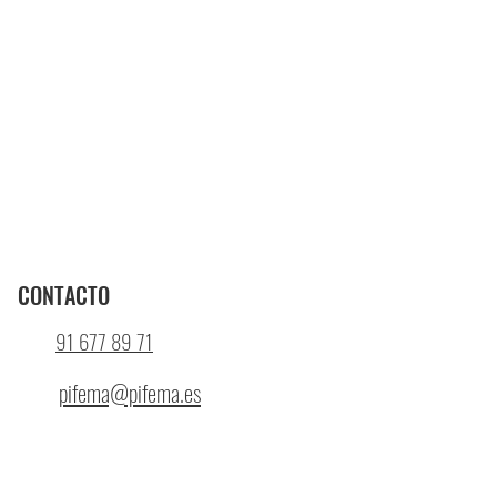
CONTACTO
91 677 89 71
pifema@pifema.es